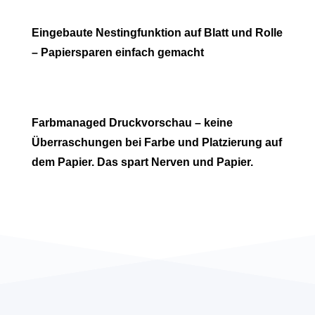
Eingebaute Nestingfunktion auf Blatt und Rolle
– Papiersparen einfach gemacht
Farbmanaged Druckvorschau – keine
Überraschungen bei Farbe und Platzierung auf
dem Papier. Das spart Nerven und Papier.
Light Mode und Dark Mode auf Mac und PC