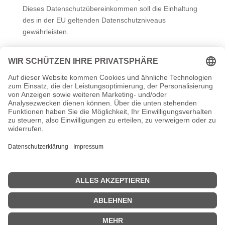
Dieses Datenschutzübereinkommen soll die Einhaltung
des in der EU geltenden Datenschutzniveaus
gewährleisten.
Einzelheiten über Google Web Fonts finden Sie unter:
https://www.google.com/fonts#AboutPlace:about
und
weitere Informationen in den Datenschutzbestimmungen
von Google:
https://policies.google.com/privacy/partners?hl=de
Quelle: Datenschutz-Konfigurator von
mein-
datenschutzbeauftragter.de
Kontakt
Datenschutzerklärung
Impressum