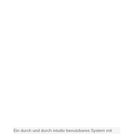
Senden Sie uns gerne eine
Nachricht, wenn sie sich
das Gemini vor Ort bei
einem unserer Kunden
ansehen wollen!
Ein durch und durch intuitiv benutzbares System mit