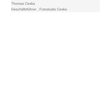
Thomas Ceska
Geschäftsführer
,
Fotostudio Ceska
Kontaktieren Sie uns!
+49 (0) 208/ 30678493
Senden Sie uns