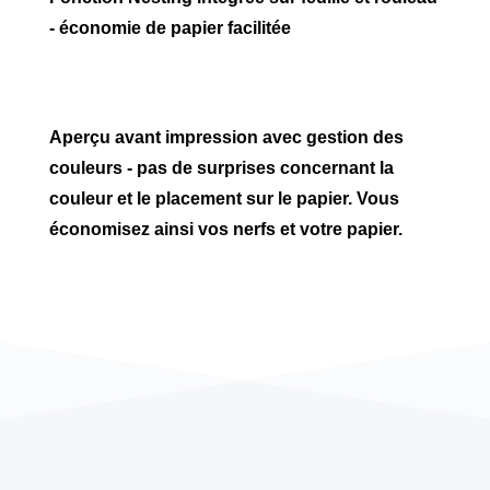
- économie de papier facilitée
Aperçu avant impression avec gestion des
couleurs - pas de surprises concernant la
couleur et le placement sur le papier. Vous
économisez ainsi vos nerfs et votre papier.
Mode léger et mode sombre sur Mac et PC