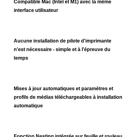
Compatible Mac (Intel et M1) avec la même
interface utilisateur
Aucune installation de pilote d'imprimante
n'est nécessaire - simple et à l'épreuve du
temps
Mises à jour automatiques et paramètres et
profils de médias téléchargeables à installation
automatique
Fonction Nesting intégrée sur feuille et rouleau