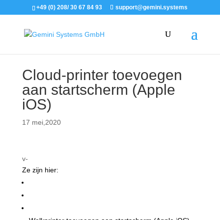
+49 (0) 208/ 30 67 84 93
support@gemini.systems
Cloud-printer toevoegen
aan startscherm (Apple
iOS)
17 mei,2020
v-
Ze zijn hier:
Ondersteuning
Gemini Drukopdracht WebApp
Instructies voor gebruikers